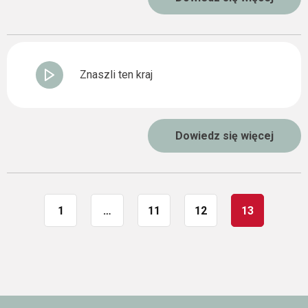
Znaszli ten kraj
Dowiedz się więcej
1
…
11
12
13