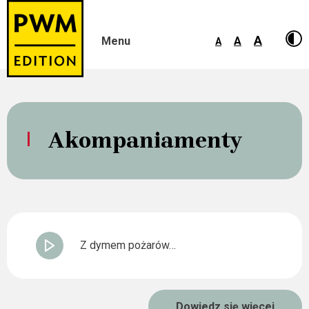
A
Menu
A
A
Skip
to
content
Akompaniamenty
Z dymem pożarów…
Dowiedz się więcej