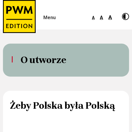
A
Menu
A
A
Skip
to
content
O utworze
Żeby Polska była Polską