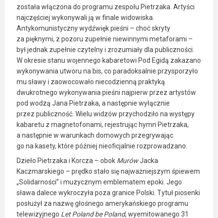
została włączona do programu zespołu Pietrzaka. Artyści
najczęściej wykonywali ją w finale widowiska.
Antykomunistyczny wydźwięk pieśni – choć skryty
za pięknymi, z pozoru zupełnie niewinnymi metaforami –
był jednak zupełnie czytelny i zrozumiały dla publiczności.
W okresie stanu wojennego kabaretowi Pod Egidą zakazano
wykonywania utworu na bis, co paradoksalnie przysporzyło
mu sławy i zaowocowało niecodzienną praktyką
dwukrotnego wykonywania pieśni najpierw przez artystów
pod wodzą Jana Pietrzaka, a następnie wyłącznie
przez publiczność. Wielu widzów przychodziło na występy
kabaretu z magnetofonami, rejestrując hymn Pietrzaka,
a następnie w warunkach domowych przegrywając
go na kasety, które później nieoficjalnie rozprowadzano.
Dzieło Pietrzaka i Korcza – obok
Murów
Jacka
Kaczmarskiego – prędko stało się najważniejszym śpiewem
„Solidarności” i muzycznym emblematem epoki. Jego
sława dalece wykroczyła poza granice Polski. Tytuł piosenki
posłużył za nazwę głośnego amerykańskiego programu
telewizyjnego
Let Poland be Poland
, wyemitowanego 31