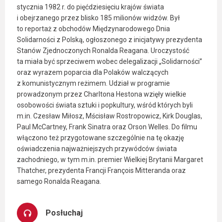
stycznia 1982 r. do pięćdziesięciu krajów świata
i obejrzanego przez blisko 185 milionów widzów. Był
to reportaż z obchodów Międzynarodowego Dnia
Solidarności z Polską, ogłoszonego z inicjatywy prezydenta
Stanów Zjednoczonych Ronalda Reagana. Uroczystość
ta miała być sprzeciwem wobec delegalizacji „Solidarności”
oraz wyrazem poparcia dla Polaków walczących
z komunistycznym reżimem. Udział w programie
prowadzonym przez Charltona Hestona wzięły wielkie
osobowości świata sztuki i popkultury, wśród których byli
m.in. Czesław Miłosz, Mścisław Rostropowicz, Kirk Douglas,
Paul McCartney, Frank Sinatra oraz Orson Welles. Do filmu
włączono też przygotowane szczególnie na tę okazję
oświadczenia najważniejszych przywódców świata
zachodniego, w tym m.in. premier Wielkiej Brytanii Margaret
Thatcher, prezydenta Francji François Mitteranda oraz
samego Ronalda Reagana.
Posłuchaj