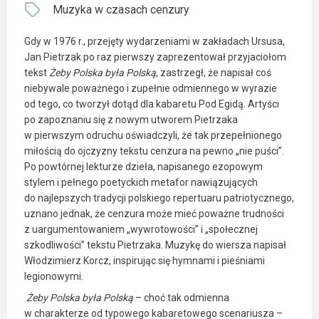
Muzyka w czasach cenzury
Gdy w 1976 r., przejęty wydarzeniami w zakładach Ursusa,
Jan Pietrzak po raz pierwszy zaprezentował przyjaciołom
tekst
Żeby Polska była Polską
, zastrzegł, że napisał coś
niebywale poważnego i zupełnie odmiennego w wyrazie
od tego, co tworzył dotąd dla kabaretu Pod Egidą. Artyści
po zapoznaniu się z nowym utworem Pietrzaka
w pierwszym odruchu oświadczyli, że tak przepełnionego
miłością do ojczyzny tekstu cenzura na pewno „nie puści”.
Po powtórnej lekturze dzieła, napisanego ezopowym
stylem i pełnego poetyckich metafor nawiązujących
do najlepszych tradycji polskiego repertuaru patriotycznego,
uznano jednak, że cenzura może mieć poważne trudności
z uargumentowaniem „wywrotowości” i „społecznej
szkodliwości” tekstu Pietrzaka. Muzykę do wiersza napisał
Włodzimierz Korcz, inspirując się hymnami i pieśniami
legionowymi.
Żeby Polska była Polską
– choć tak odmienna
w charakterze od typowego kabaretowego scenariusza –