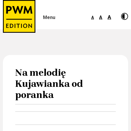
A
Menu
A
A
Skip
to
content
Na melodię
Kujawianka od
poranka